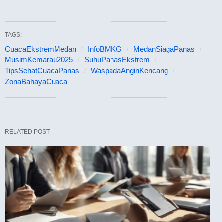
TAGS:
CuacaEkstremMedan
InfoBMKG
MedanSiagaPanas
MusimKemarau2025
SuhuPanasEkstrem
TipsSehatCuacaPanas
WaspadaAnginKencang
ZonaBahayaCuaca
RELATED POST