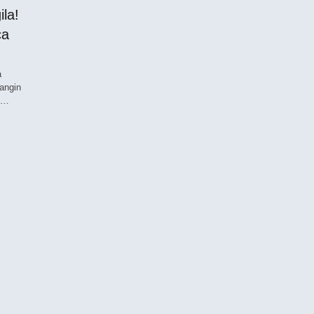
la!
ca
a
angin
ta…