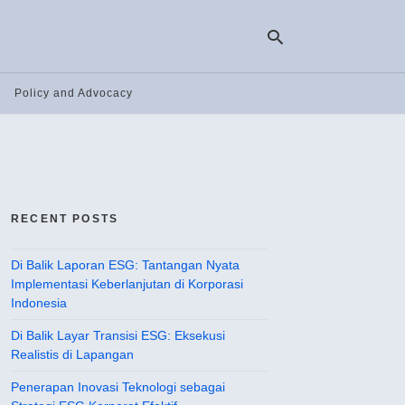
Policy and Advocacy
Ty
yo
se
qu
an
hit
RECENT POSTS
ent
Di Balik Laporan ESG: Tantangan Nyata
Implementasi Keberlanjutan di Korporasi
Indonesia
Di Balik Layar Transisi ESG: Eksekusi
Realistis di Lapangan
Penerapan Inovasi Teknologi sebagai