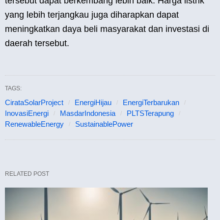
tersebut dapat berkembang lebih baik. Harga listrik
yang lebih terjangkau juga diharapkan dapat
meningkatkan daya beli masyarakat dan investasi di
daerah tersebut.
TAGS:
CirataSolarProject
EnergiHijau
EnergiTerbarukan
InovasiEnergi
MasdarIndonesia
PLTSTerapung
RenewableEnergy
SustainablePower
RELATED POST