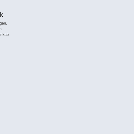
k
gan,
h
emkab