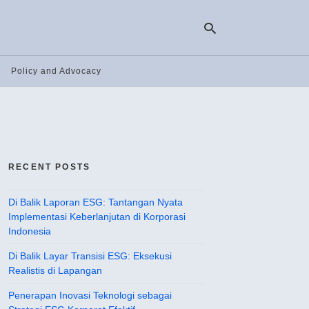
Policy and Advocacy
Ty
yo
se
qu
an
hit
RECENT POSTS
ent
Di Balik Laporan ESG: Tantangan Nyata
Implementasi Keberlanjutan di Korporasi
Indonesia
Di Balik Layar Transisi ESG: Eksekusi
Realistis di Lapangan
Penerapan Inovasi Teknologi sebagai