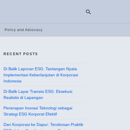
Policy and Advocacy
Ty
yo
RECENT POSTS
se
qu
an
hit
Di Balik Laporan ESG: Tantangan Nyata
ent
Implementasi Keberlanjutan di Korporasi
Indonesia
Di Balik Layar Transisi ESG: Eksekusi
Realistis di Lapangan
Penerapan Inovasi Teknologi sebagai
Strategi ESG Korporat Efektif
Dari Korporasi ke Dapur: Terobosan Praktik