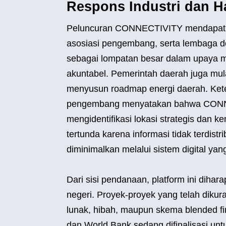
Respons Industri dan 
Peluncuran CONNECTIVITY mendapat sam
asosiasi pengembang, serta lembaga don
sebagai lompatan besar dalam upaya me
akuntabel. Pemerintah daerah juga mul
menyusun roadmap energi daerah. Keter
pengembang menyatakan bahwa CONN
mengidentifikasi lokasi strategis dan 
tertunda karena informasi tidak terdistr
diminimalkan melalui sistem digital yan
Dari sisi pendanaan, platform ini dihar
negeri. Proyek-proyek yang telah diku
lunak, hibah, maupun skema blended fi
dan World Bank sedang difinalisasi unt