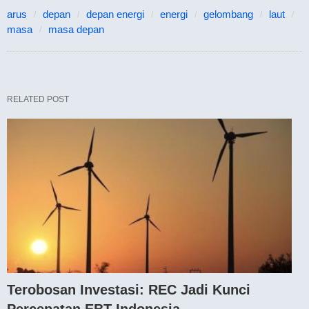
arus
depan
depan energi
energi
gelombang
laut
masa
masa depan
RELATED POST
Terobosan Investasi: REC Jadi Kunci
Percepatan EBT Indonesia