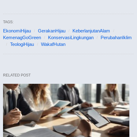
TAGS:
EkonomiHijau
GerakanHijau
KeberlanjutanAlam
KemenagGoGreen
KonservasiLingkungan
PerubahanIklim
TeologiHijau
WakafHutan
RELATED POST