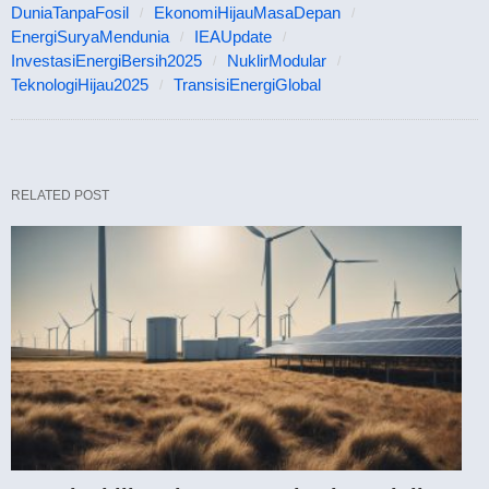
DuniaTanpaFosil
EkonomiHijauMasaDepan
EnergiSuryaMendunia
IEAUpdate
InvestasiEnergiBersih2025
NuklirModular
TeknologiHijau2025
TransisiEnergiGlobal
RELATED POST