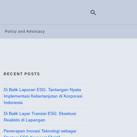
Policy and Advocacy
Ty
yo
se
qu
an
hit
RECENT POSTS
ent
Di Balik Laporan ESG: Tantangan Nyata
Implementasi Keberlanjutan di Korporasi
Indonesia
Di Balik Layar Transisi ESG: Eksekusi
Realistis di Lapangan
Penerapan Inovasi Teknologi sebagai