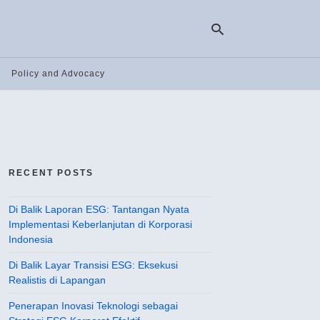
Policy and Advocacy
Ty
yo
se
qu
an
hit
RECENT POSTS
ent
Di Balik Laporan ESG: Tantangan Nyata
Implementasi Keberlanjutan di Korporasi
Indonesia
Di Balik Layar Transisi ESG: Eksekusi
Realistis di Lapangan
Penerapan Inovasi Teknologi sebagai