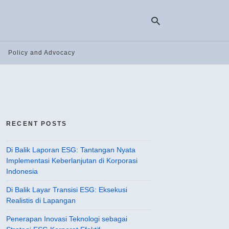
Policy and Advocacy
Ty
yo
se
qu
an
hit
RECENT POSTS
ent
Di Balik Laporan ESG: Tantangan Nyata
Implementasi Keberlanjutan di Korporasi
Indonesia
Di Balik Layar Transisi ESG: Eksekusi
Realistis di Lapangan
Penerapan Inovasi Teknologi sebagai