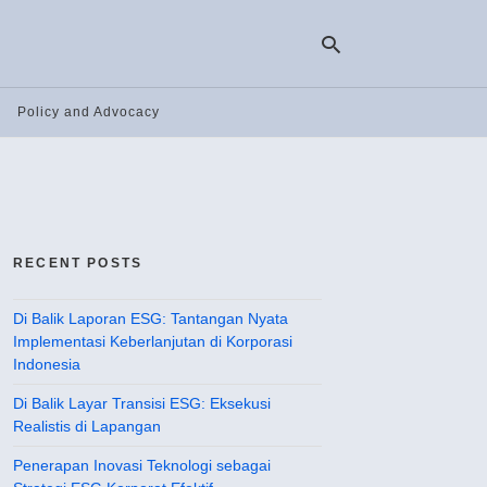
Policy and Advocacy
Ty
yo
se
qu
an
hit
RECENT POSTS
ent
Di Balik Laporan ESG: Tantangan Nyata
Implementasi Keberlanjutan di Korporasi
Indonesia
Di Balik Layar Transisi ESG: Eksekusi
Realistis di Lapangan
Penerapan Inovasi Teknologi sebagai