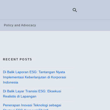
Policy and Advocacy
Ty
yo
se
qu
an
hit
RECENT POSTS
ent
Di Balik Laporan ESG: Tantangan Nyata
Implementasi Keberlanjutan di Korporasi
Indonesia
Di Balik Layar Transisi ESG: Eksekusi
Realistis di Lapangan
Penerapan Inovasi Teknologi sebagai