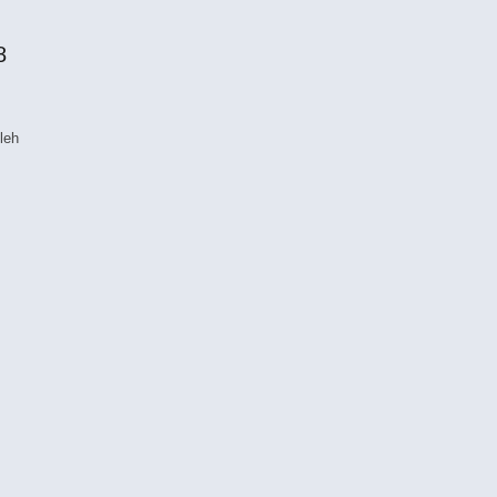
8
leh