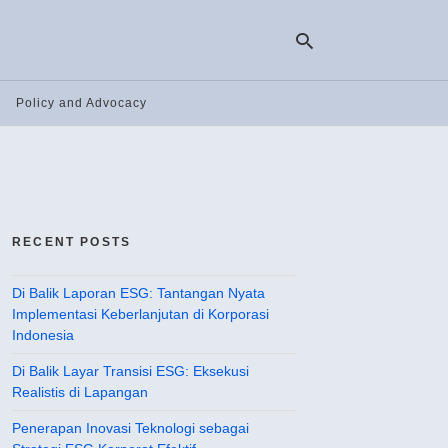
Policy and Advocacy
Ty
yo
se
qu
an
hit
RECENT POSTS
ent
Di Balik Laporan ESG: Tantangan Nyata
Implementasi Keberlanjutan di Korporasi
Indonesia
Di Balik Layar Transisi ESG: Eksekusi
Realistis di Lapangan
Penerapan Inovasi Teknologi sebagai