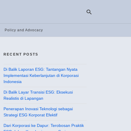
Policy and Advocacy
Ty
yo
RECENT POSTS
se
qu
an
hit
Di Balik Laporan ESG: Tantangan Nyata
ent
Implementasi Keberlanjutan di Korporasi
Indonesia
Di Balik Layar Transisi ESG: Eksekusi
Realistis di Lapangan
Penerapan Inovasi Teknologi sebagai
Strategi ESG Korporat Efektif
Dari Korporasi ke Dapur: Terobosan Praktik