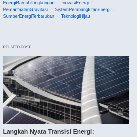
EnergiRamahlLingkungan
InovasiEnergi
PemanfaatanGravitasi
SistemPembangkitanEnergi
SumberEnergiTerbarukan
TeknologiHijau
RELATED POST
Langkah Nyata Transisi Energi: