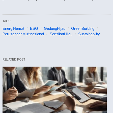
TAGS:
EnergiHemat
ESG
GedungHijau
GreenBuilding
PerusahaanMultinasional
SertifikatHijau
Sustainability
RELATED POST